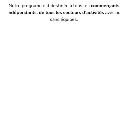
Notre programe est destinée à tous les
commerçants
indépendants, de tous les secteurs d’activités
avec ou
sans équipes.
Coiffure - Beauté
Fleuriste
Fromagerie
Textile
Caviste
Restauration
Ecig - CBD
Epicerie - Supérette
Food truck