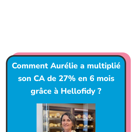
Boucherie - Charcuterie
Chocolatier - Biscuiterie
Culture - Jeux - Jouets
Comment Aurélie a multiplié
son CA de 27% en 6 mois
grâce à Hellofidy ?