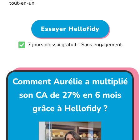
tout-en-un.
Essayer Hellofidy
7 jours d'essai gratuit - Sans engagement.
Comment Aurélie a multiplié
son CA de 27% en 6 mois
grâce à Hellofidy ?