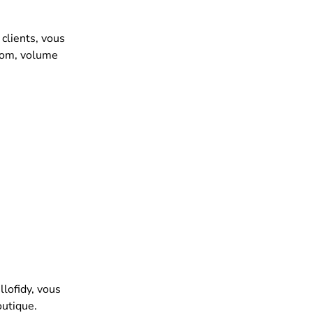
 clients, vous
 nom, volume
lofidy, vous
outique.