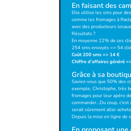
En faisant des ca
Elle utilise les sms pour d
comme les fromages à Raclet
avec des producteurs locaux
Résultats ?
En moyenne 22% de ces clien
254 sms envoyés => 54 cli
Coût 200 sms => 14 €
Chiffre d’affaires généré 
Grâce à sa boutique
Saviez-vous que 50% des co
exemple, Christophe, très bo
fromages pour leur apéro de
commander…Du coup, c’est à 23
serait sûrement aller achet
Depuis la mise en ligne de s
En proposant une 