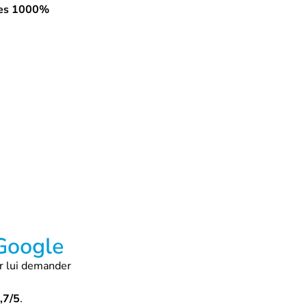
 les 1000%
Google
r lui demander
,7/5
.