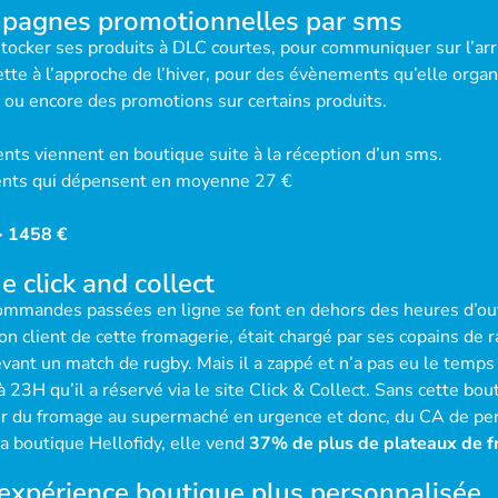
mpagnes promotionnelles par sms
estocker ses produits à DLC courtes, pour communiquer sur l’ar
te à l’approche de l’hiver, pour des évènements qu’elle org
 ou encore des promotions sur certains produits.
ts viennent en boutique suite à la réception d’un sms.
ents qui dépensent en moyenne 27 €
=> 1458 €
 click and collect
mmandes passées en ligne se font en dehors des heures d’ou
n client de cette fromagerie, était chargé par ses copains de
vant un match de rugby. Mais il a zappé et n’a pas eu le temps
H qu’il a réservé via le site Click & Collect. Sans cette boutiqu
er du fromage au supermaché en urgence et donc, du CA de pe
a boutique Hellofidy, elle vend
37% de plus de plateaux de 
expérience boutique plus personnalisée