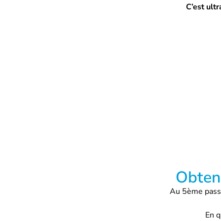
C’est ult
Obten
Au 5ème passa
En q