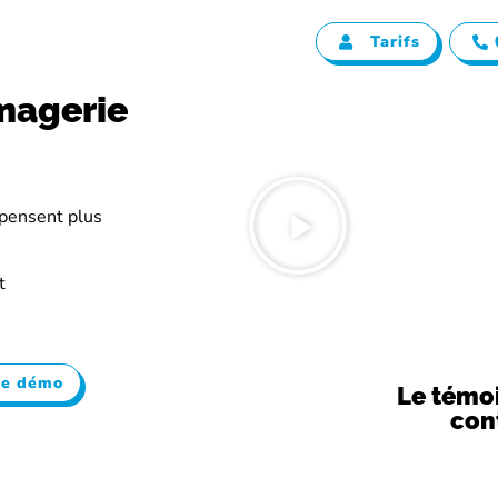
Tarifs
 chiffre
magerie
epensent plus
t
ne démo
Le témo
con