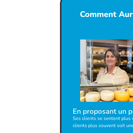
Comment Aurél
En proposant un p
Ses clients se sentent plus 
clients plus souvent soit un